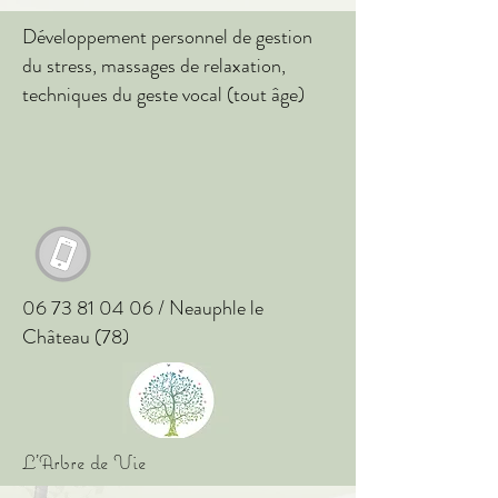
Développement personnel de gestion
du stress, massages de relaxation,
techniques du geste vocal (tout âge)
06 73 81 04 06
/ Neauphle le
Château (78)
L'Arbre de Vie