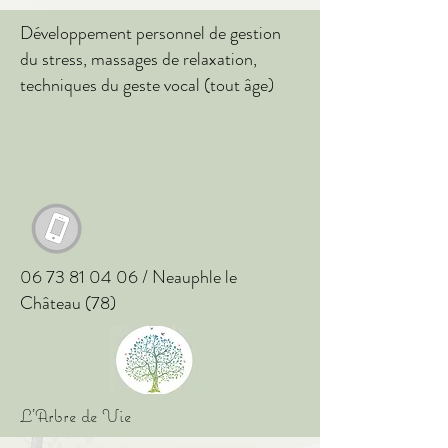
Développement personnel de gestion
du stress, massages de relaxation,
techniques du geste vocal (tout âge)
06 73 81 04 06
/ Neauphle le
Château (78)
L'Arbre de Vie